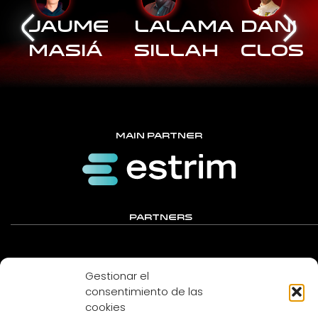
Jaume
Lalama
Dani
Masiá
Sillah
Clos
MAIN PARTNER
PARTNERS
Gestionar el
consentimiento de las
cookies