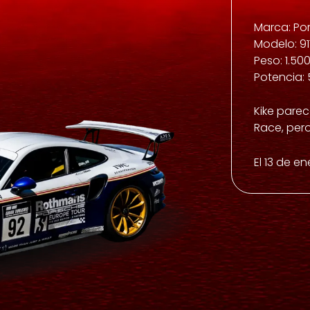
Marca: Po
Modelo: 91
Peso: 1.50
Potencia:
Kike pare
Race, pero
El 13 de e