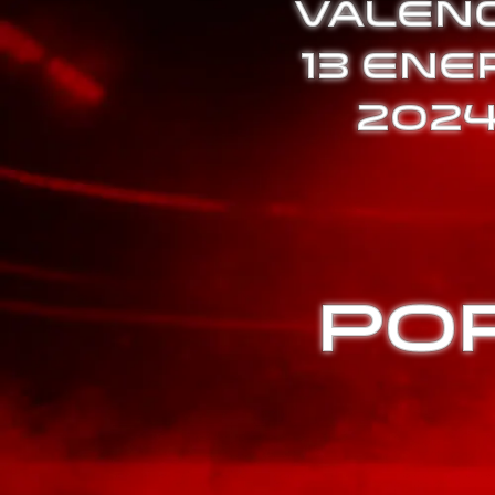
VALENC
13 ENE
202
PO