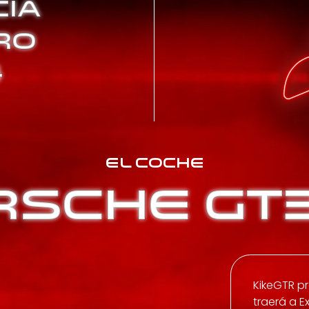
IA
RO
4
EL COCHE
RSCHE GT3
KikeGTR p
traerá a E