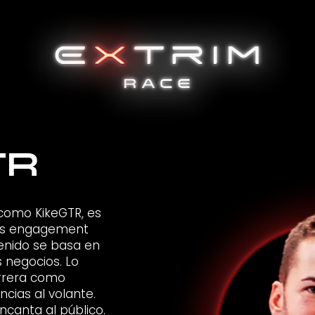
TR
como KikeGTR, es
más engagement
enido se basa en
s negocios. Lo
rrera como
cias al volante.
ncanta al público.