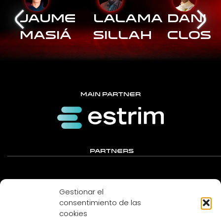
Jaume
Lalama
Dani
Masiá
Sillah
Clos
MAIN PARTNER
PARTNERS
Gestionar el
consentimiento de las
cookies