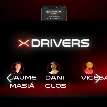
Jaume
Dani
Vices
Masiá
Clos