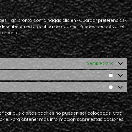
wordpress
to
service
varios
es. Tan pronto como hagas clic en «Guardar preferencias»,
scribe en esta política de cookies. Puedes desactivar el
ctamente.
Siempre activo
Estadíst
Marketin
ificar que ciertas cookies no pueden ser colocadas. Otra
okie. Para obtener más información sobre estas opciones,