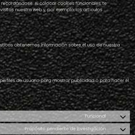
recordándose. Al colocar cookies funcionales, te
sitas nuestra web y, por ejemplo, los artículos
dísticas obtenemos información sobre el uso de nuestra
erfiles de usuario para mostrar publicidad o para hacer el
Funcional
Consent
to
Propósito pendiente de investigación
service
Consent