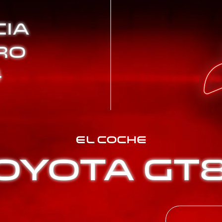
IA
RO
4
EL COCHE
OYOTA GT