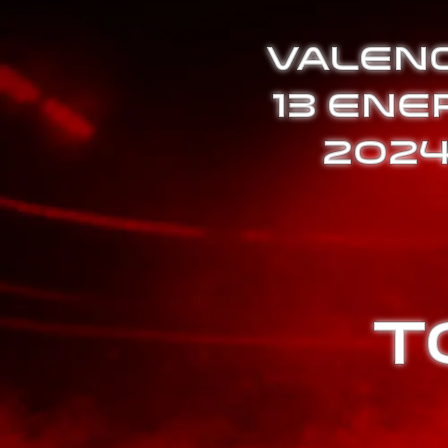
VALENC
13 ENE
202
T