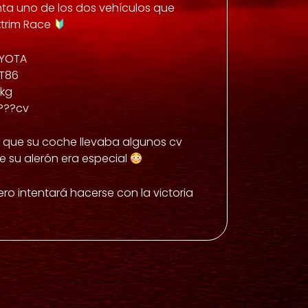
nta uno de los dos vehículos que
xtrim Race
OYOTA
T86
0kg
 ???cv
 que su coche llevaba algunos cv
ue su alerón era especial
nero intentará hacerse con la victoria