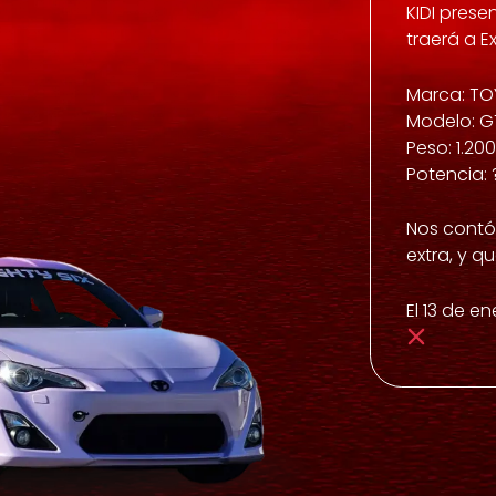
KIDI prese
traerá a E
Marca: T
Modelo: G
Peso: 1.20
Potencia:
Nos contó
extra, y q
El 13 de e