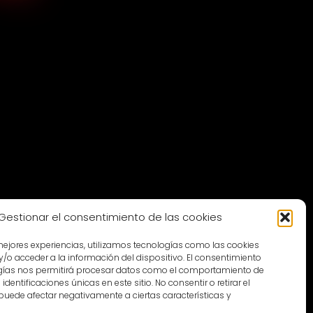
Gestionar el consentimiento de las cookies
MEDIA PARTNER
 mejores experiencias, utilizamos tecnologías como las cookies
/o acceder a la información del dispositivo. El consentimiento
gías nos permitirá procesar datos como el comportamiento de
dentificaciones únicas en este sitio. No consentir o retirar el
puede afectar negativamente a ciertas características y