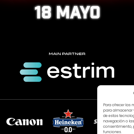
18 mayo
MAIN PARTNER
Para ofrecer las
para almacenar y
de estas tecnolo
navegación o las i
consentimiento, 
funciones.